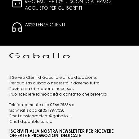
RESO FACILE E 10% DI SCONTO AL PRIMO
ACQUISTO PER GLI ISCRITTI
ASSISTENZA CLIENTI
Il Servizio Clienti di Gaballo è a tua disposizione.
Per qualsiasi dubbio o necessità, ti daremo tutta
l’assistenza e il supporto necessari.
Puoi scegliere la modalità di contatto che preferisci:
Telefonicamente allo
0766 25656
o
via what's app al
3519977320
Email
assistenzaclienti@gaballo.it
Chat disponibile sul sito
ISCRIVITI ALLA NOSTRA NEWSLETTER PER RICEVERE
OFFERTE E PROMOZIONI DEDICATE.